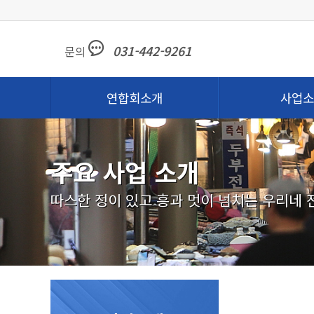
031-442-9261
문의
연합회소개
사업소
주요 사업 소개
따스한 정이 있고 흥과 멋이 넘치는 우리네